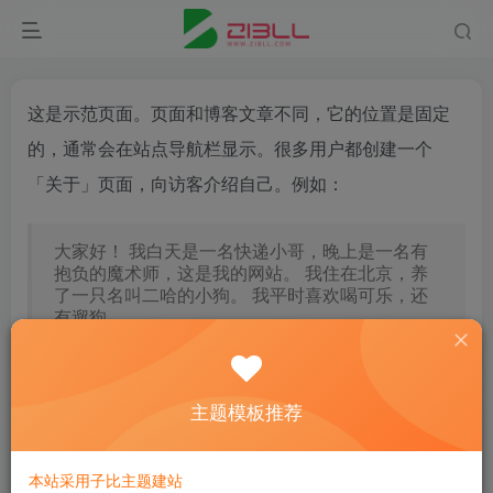
这是示范页面。页面和博客文章不同，它的位置是固定
的，通常会在站点导航栏显示。很多用户都创建一个
「关于」页面，向访客介绍自己。例如：
大家好！ 我白天是一名快递小哥，晚上是一名有
抱负的魔术师，这是我的网站。 我住在北京，养
了一只名叫二哈的小狗。 我平时喜欢喝可乐，还
有遛狗。
……或这个：
主题模板推荐
XYZ Doohickey 公司成立于 1971 年，自从建立以
来，我们一直向社会贡献着优秀 doohickies。我们
本站采用子比主题建站