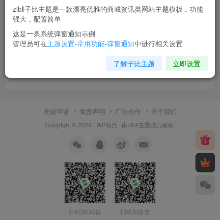
的公司总部位于天朝魔都，有着超过两千名员工，
zibll子比主题是一款漂亮优雅的商城资讯类网站主题模板，功能
对魔都政府税收有着巨大贡献。
强大，配置简单
这是一条系统弹窗通知示例
而您，作为一位 WordPress 新用户，我们建议您转到
您
管理员可在
主题设置-常用功能-弹窗通知
中进行相关设置
站点的仪表盘
，删除本页面，然后创建包含您自己内容
了解子比主题
立即设置
的新页面。祝您使用愉快！
友链申请
免责声明
广告合作
关于我们
Copyright © 2026 ·
WP站点
· 由
zibll主题
强力驱动.
扫码加QQ群
扫码加微信